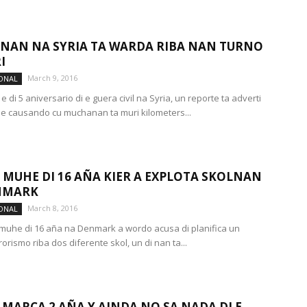
AN NA SYRIA TA WARDA RIBA NAN TURNO
I
March 9, 2016
ONAL
 di 5 aniversario di e guera civil na Syria, un reporte ta adverti
de causando cu muchanan ta muri kilometers...
MUHE DI 16 AÑA KIER A EXPLOTA SKOLNAN
NMARK
March 8, 2016
ONAL
uhe di 16 aña na Denmark a wordo acusa di planifica un
rorismo riba dos diferente skol, un di nan ta...
 MARCA 2 AÑA Y AINDA NO SA NADA DI E