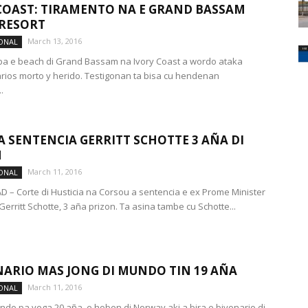
COAST: TIRAMENTO NA E GRAND BASSAM
RESORT
March 13, 2016
ONAL
iba e beach di Grand Bassam na Ivory Coast a wordo ataka
rios morto y herido. Testigonan ta bisa cu hendenan
.
A SENTENCIA GERRITT SCHOTTE 3 AÑA DI
N
March 11, 2016
ONAL
 – Corte di Husticia na Corsou a sentencia e ex Prome Minister
Gerritt Schotte, 3 aña prizon. Ta asina tambe cu Schotte...
NARIO MAS JONG DI MUNDO TIN 19 AÑA
March 11, 2016
ONAL
ando pa yega 20 aña, e hoben di Norway aki a bira e biyonario di