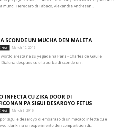
a mundi. Heredero di Tabaco, Alexandra Andresen...
TA SCONDE UN MUCHA DEN MALETA
March 10, 2016
ONAL
wordo aresta na su yegada na Paris - Charles de Gaulle
a Dialuna despues cu e la purba di sconde un...
 INFECTA CU ZIKA DOOR DI
FICONAN PA SIGUI DESAROYO FETUS
March 9, 2016
ONAL
por sigui e desaroyo di embaraso di un macaco infecta cu e
 awo, danki na un experimento den comparticion di...