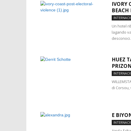
IVORY 
BEACH 
INTERNACI
Un hotel r
lagando va
desconoci..
HUEZ T
PRIZO
INTERNACI
WILLEMSTAD
di Corsou, 
E BIYO
INTERNACI
Ainda falt