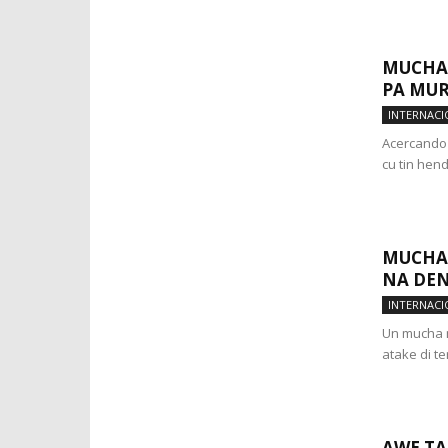
MUCHAN
PA MUR
INTERNACI
Acercando e
cu tin hen
MUCHA 
NA DE
INTERNACI
Un mucha m
atake di te
AWE TA