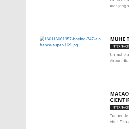
mas jong n
MUHE 
INTERNACI
Un muhe a 
Airport rib
MACACO
CIENTI
INTERNACI
Tur hende 
virus Zika