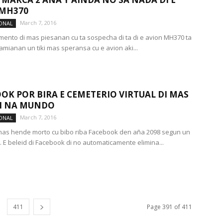
 MH370
March 7, 2016
ONAL
mento di mas piesanan cu ta sospecha di ta di e avion MH370 ta
mianan un tiki mas speransa cu e avion aki...
OK POR BIRA E CEMETERIO VIRTUAL DI MAS
I NA MUNDO
March 7, 2016
ONAL
 mas hende morto cu bibo riba Facebook den aña 2098 segun un
. E beleid di Facebook di no automaticamente elimina...
411
Page 391 of 411