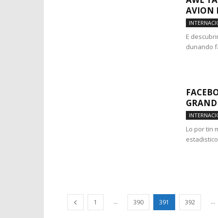
AVION
INTERNACI
E descubri
dunando fa
FACEBO
GRAND
INTERNACI
Lo por tin
estadistico
...
...
1
390
391
392