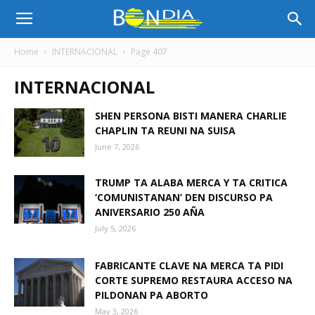
Bon
Home
INTERNACIONAL
Page 407
INTERNACIONAL
Dia
SHEN PERSONA BISTI MANERA CHARLIE
CHAPLIN TA REUNI NA SUISA
Aruba
June 7, 2026
TRUMP TA ALABA MERCA Y TA CRITICA
|
‘COMUNISTANAN’ DEN DISCURSO PA
ANIVERSARIO 250 AÑA
July 5, 2026
Noticia
FABRICANTE CLAVE NA MERCA TA PIDI
CORTE SUPREMO RESTAURA ACCESO NA
PILDONAN PA ABORTO
di
May 3, 2026