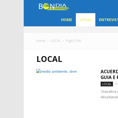
Bon
Dia
HOME
LOCAL
ENTREVIS
Aruba
Home
LOCAL
Page 2196
|
LOCAL
Noticia
ACUERD
di
GUIA E 
D
LOCAL
Aruba
Diasabra u
decadanan 