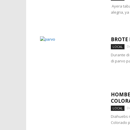
Ayera taba
alegria, ya
BROTE 
D
LOCAL
Durante di
di parvo pa
HOMBER
COLOR
D
LOCAL
Diahuebs m
Colorado pa