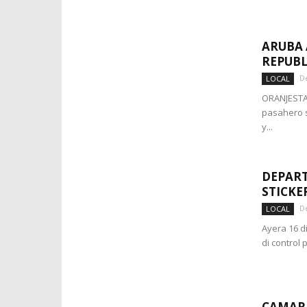
ARUBA 
REPUB
D
LOCAL
ORANJESTAD
pasahero s
y...
DEPART
STICKE
D
LOCAL
Ayera 16 d
di control 
CAMARA