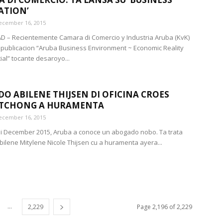
ATION’
ecember 16, 2015
 – Recientemente Camara di Comercio y Industria Aruba (KvK)
 publicacion “Aruba Business Environment ~ Economic Reality
ial” tocante desaroyo...
O ABILENE THIJSEN DI OFICINA CROES
 TCHONG A HURAMENTA
ecember 16, 2015
di December 2015, Aruba a conoce un abogado nobo. Ta trata
Abilene Mitylene Nicole Thijsen cu a huramenta ayera...
...
2,229
Page 2,196 of 2,229