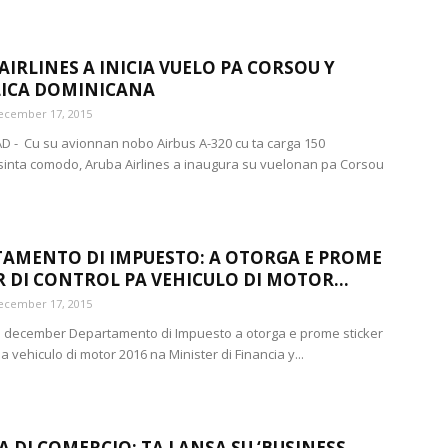
AIRLINES A INICIA VUELO PA CORSOU Y
LICA DOMINICANA
ecember 17, 2015
 - Cu su avionnan nobo Airbus A-320 cu ta carga 150
inta comodo, Aruba Airlines a inaugura su vuelonan pa Corsou
AMENTO DI IMPUESTO: A OTORGA E PROME
R DI CONTROL PA VEHICULO DI MOTOR...
ecember 17, 2015
i december Departamento di Impuesto a otorga e prome sticker
pa vehiculo di motor 2016 na Minister di Financia y...
 DI COMERCIO: TA LANSA SU ‘BUSINESS