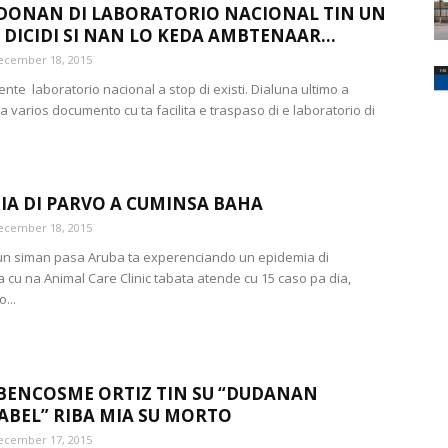
DONAN DI LABORATORIO NACIONAL TIN UN
 DICIDI SI NAN LO KEDA AMBTENAAR...
ecember 18, 2015
nte laboratorio nacional a stop di existi. Dialuna ultimo a
 varios documento cu ta facilita e traspaso di e laboratorio di
IA DI PARVO A CUMINSA BAHA
ecember 18, 2015
n siman pasa Aruba ta experenciando un epidemia di
 cu na Animal Care Clinic tabata atende cu 15 caso pa dia,
...
BENCOSME ORTIZ TIN SU “DUDANAN
BEL” RIBA MIA SU MORTO
ecember 17, 2015