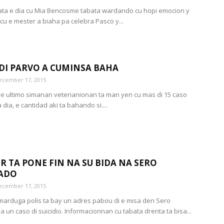
ta e dia cu Mia Bencosme tabata wardando cu hopi emocion y
 cu e mester a biaha pa celebra Pasco y...
DI PARVO A CUMINSA BAHA
ecember 17, 2015
 e ultimo simanan veterianionan ta man yen cu mas di 15 caso
 dia, e cantidad aki ta bahando si....
 TA PONE FIN NA SU BIDA NA SERO
ADO
ecember 17, 2015
arduga polis ta bay un adres pabou di e misa den Sero
 un caso di suicidio. Informacionnan cu tabata drenta ta bisa...