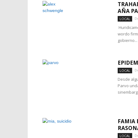
TRAHA
AÑA PA
D
LOCAL
Huridicame
wordo firma
gobierno...
EPIDEM
D
LOCAL
Desde algu
Parvo unda
sinembargo
FAMIA 
RASONA
D
LOCAL