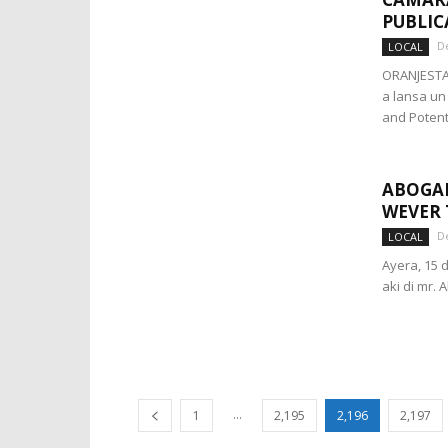
PUBLIC
D
LOCAL
ORANJESTAD
a lansa un
and Potent
ABOGAD
WEVER
D
LOCAL
Ayera, 15 
aki di mr. 
...
1
2,195
2,196
2,197