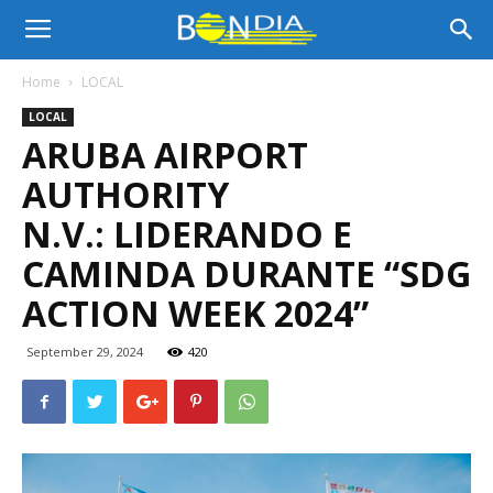
Bon
Home
LOCAL
LOCAL
Dia
ARUBA AIRPORT
AUTHORITY
Aruba
N.V.: LIDERANDO E
CAMINDA DURANTE “SDG
ACTION WEEK 2024”
|
September 29, 2024
420
Noticia
di