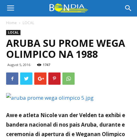
Bon
Home
LOCAL
LOCAL
Dia
ARUBA SU PROME WEGA
OLIMPICO NA 1988
Aruba
August 5, 2016
1747
|
Noticia
Awe e atleta Nicole van der Velden ta exhibi e
bandera nacional di nos pais Aruba, durante e
ceremonia di apertura di e Weganan Olimpico
di