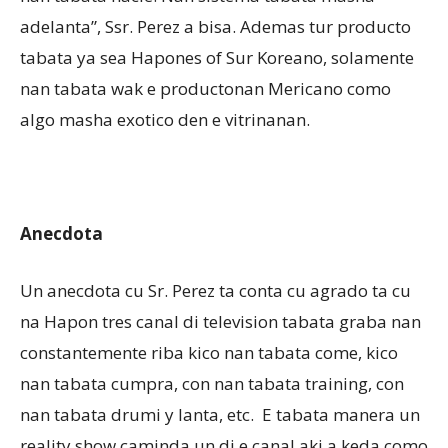
adelanta”, Ssr. Perez a bisa. Ademas tur producto
tabata ya sea Hapones of Sur Koreano, solamente
nan tabata wak e productonan Mericano como
algo masha exotico den e vitrinanan.
Anecdota
Un anecdota cu Sr. Perez ta conta cu agrado ta cu
na Hapon tres canal di television tabata graba nan
constantemente riba kico nan tabata come, kico
nan tabata cumpra, con nan tabata training, con
nan tabata drumi y lanta, etc. E tabata manera un
reality show caminda un di e canal aki a keda como