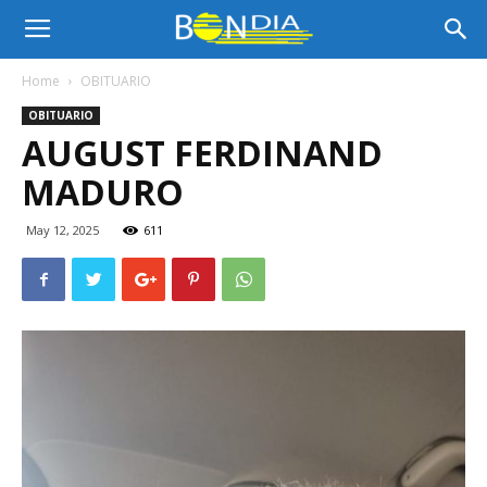
Bon
Home
OBITUARIO
OBITUARIO
Dia
AUGUST FERDINAND
MADURO
Aruba
May 12, 2025
611
|
Noticia
di