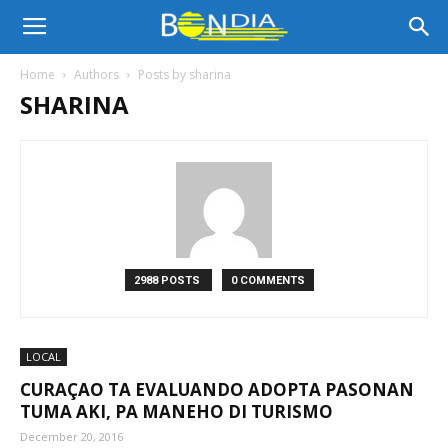
Bon
Home
Authors
Posts by sharina
SHARINA
Dia
Aruba
|
2988 POSTS
0 COMMENTS
Noticia
LOCAL
CURAÇAO TA EVALUANDO ADOPTA PASONAN
TUMA AKI, PA MANEHO DI TURISMO
di
December 20, 2016