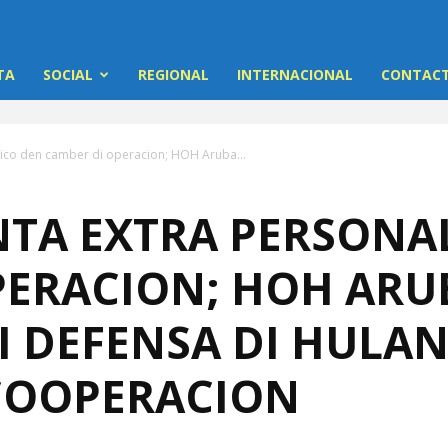
TA
SOCIAL
REGIONAL
INTERNACIONAL
CONTACT
ico den camber di operacion; HOH Aruba...
TA EXTRA PERSONA
PERACION; HOH ARU
I DEFENSA DI HULA
COOPERACION