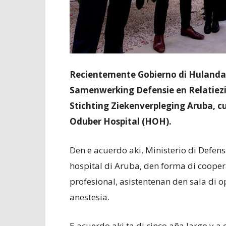
Recientemente Gobierno di Hulanda, 
Samenwerking Defensie en Relatiezi
Stichting Ziekenverpleging Aruba, c
Oduber Hospital (HOH).
Den e acuerdo aki, Ministerio di Defe
hospital di Aruba, den forma di cooper
profesional, asistentenan den sala di 
anestesia.
E acuerdo aki ta di cinco aña largo y a