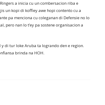
ingers a inicia cu un combersacion riba e
jis un kopi di koffiey awe hopi contento cu a
ante pa menciona cu coleganan di Defensie no lo
l, pero nan lo t’ey pa sostene organisacion a
y di tur loke Aruba ta logrando den e region.
confiansa brinda na HOH.