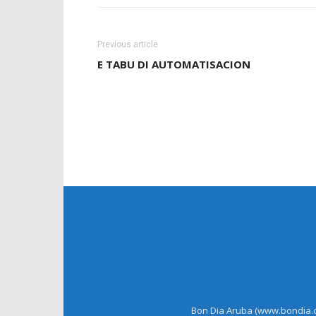
Previous article
E TABU DI AUTOMATISACION
Bon Dia Aruba (www.bondia.co