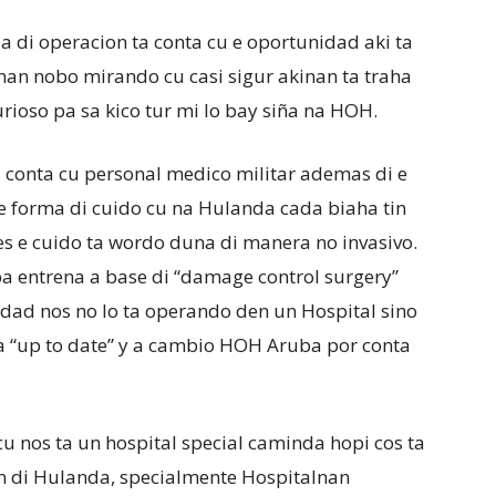
la di operacion ta conta cu e oportunidad aki ta
anan nobo mirando cu casi sigur akinan ta traha
rioso pa sa kico tur mi lo bay siña na HOH.
a conta cu personal medico militar ademas di e
a e forma di cuido cu na Hulanda cada biaha tin
es e cuido ta wordo duna di manera no invasivo.
pa entrena a base di “damage control surgery”
ad nos no lo ta operando den un Hospital sino
da “up to date” y a cambio HOH Aruba por conta
cu nos ta un hospital special caminda hopi cos ta
an di Hulanda, specialmente Hospitalnan