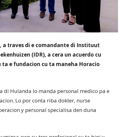
a traves di e comandante di Instituut
ekenhuizen (IDR), a cera un acuerdo cu
u ta e fundacion cu ta maneha Horacio
nsa di Hulanda lo manda personal medico pa e
acion. Lo por conta riba dokter, nurse
operacion y personal specialisa den duna
 cuminsa awo cu tres profesional cu ta bini y