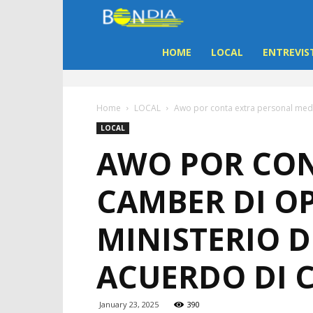
Bon
Dia
HOME
LOCAL
ENTREVIS
Aruba
Home
LOCAL
Awo por conta extra personal med
|
LOCAL
AWO POR CON
Noticia
CAMBER DI O
di
MINISTERIO D
Aruba
ACUERDO DI 
January 23, 2025
390