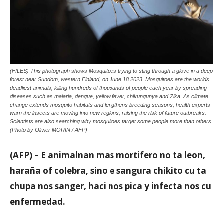
Aruba
(FILES) This photograph shows Mosquitoes trying to sting through a glove in a deep
forest near Sundom, western Finland, on June 18 2023. Mosquitoes are the worlds
deadliest animals, killing hundreds of thousands of people each year by spreading
diseases such as malaria, dengue, yellow fever, chikungunya and Zika. As climate
change extends mosquito habitats and lengthens breeding seasons, health experts
warn the insects are moving into new regions, raising the risk of future outbreaks.
Scientists are also searching why mosquitoes target some people more than others.
(Photo by Olivier MORIN / AFP)
(AFP) – E animalnan mas mortifero no ta leon,
haraña of colebra, sino e sangura chikito cu ta
chupa nos sanger, haci nos pica y infecta nos cu
enfermedad.