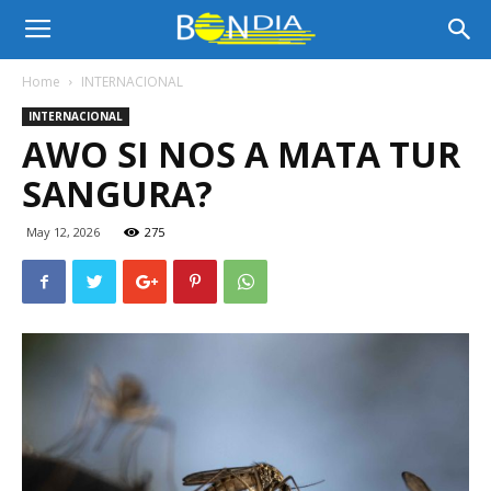
Bon
Home
INTERNACIONAL
INTERNACIONAL
Dia
AWO SI NOS A MATA TUR
SANGURA?
Aruba
May 12, 2026
275
|
Noticia
di