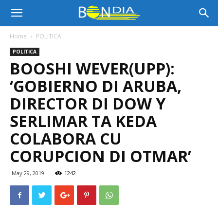
Bon
Home
POLITICA
POLITICA
Dia
BOOSHI WEVER(UPP):
‘GOBIERNO DI ARUBA,
Aruba
DIRECTOR DI DOW Y
SERLIMAR TA KEDA
COLABORA CU
|
CORUPCION DI OTMAR’
May 29, 2019
1242
Noticia
di