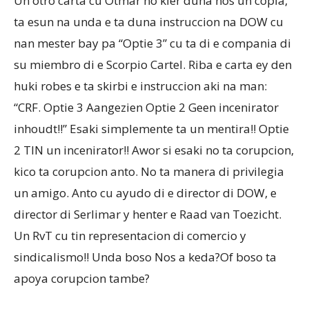
Un otro carta cu Otmar no kier duna nos un copia,
ta esun na unda e ta duna instruccion na DOW cu
nan mester bay pa “Optie 3” cu ta di e compania di
su miembro di e Scorpio Cartel. Riba e carta ey den
huki robes e ta skirbi e instruccion aki na man:
“CRF. Optie 3 Aangezien Optie 2 Geen incenirator
inhoudt!!” Esaki simplemente ta un mentira!! Optie
2 TIN un incenirator!! Awor si esaki no ta corupcion,
kico ta corupcion anto. No ta manera di privilegia
un amigo. Anto cu ayudo di e director di DOW, e
director di Serlimar y henter e Raad van Toezicht.
Un RvT cu tin representacion di comercio y
sindicalismo!! Unda boso Nos a keda?Of boso ta
apoya corupcion tambe?