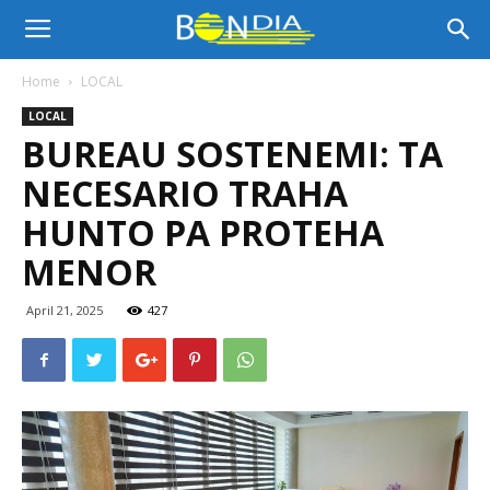
Bon
Home
LOCAL
LOCAL
Dia
BUREAU SOSTENEMI: TA
NECESARIO TRAHA
Aruba
HUNTO PA PROTEHA
MENOR
|
April 21, 2025
427
Noticia
di