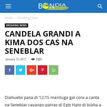
Bon
Home
Breaking News
BREAKING NEWS
Dia
CANDELA GRANDI A
KIMA DOS CAS NA
Aruba
SENEBLAR
January 12, 2017
1525
|
Noticia
Diahuebs pasa di 12;15 marduga gai cora a canta
na Seneblar cayanan patras di Epb Hato di biaha a
di