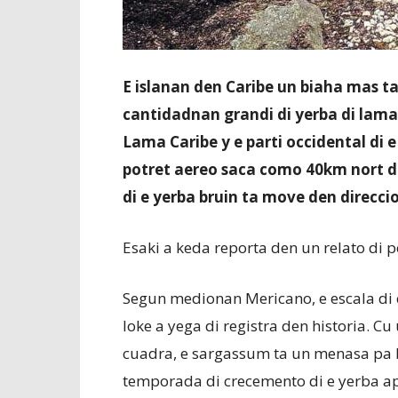
E islanan den Caribe un biaha mas t
cantidadnan grandi di yerba di lam
Lama Caribe y e parti occidental di 
potret aereo saca como 40km nort 
di e yerba bruin ta move den direccio
Esaki a keda reporta den un relato di p
Segun medionan Mericano, e escala di 
loke a yega di registra den historia. Cu
cuadra, e sargassum ta un menasa pa b
temporada di crecemento di e yerba a