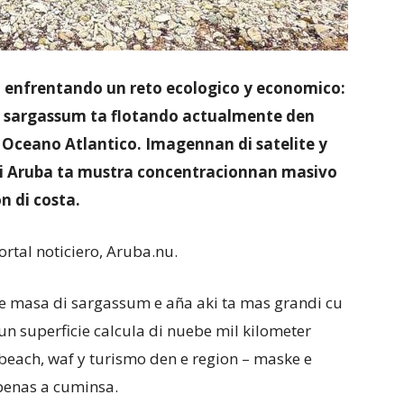
a enfrentando un reto ecologico y economico:
a sargassum ta flotando actualmente den
e Oceano Atlantico. Imagennan di satelite y
di Aruba ta mustra concentracionnan masivo
n di costa.
ortal noticiero, Aruba.nu.
e masa di sargassum e aña aki ta mas grandi cu
 un superficie calcula di nuebe mil kilometer
each, waf y turismo den e region – maske e
penas a cuminsa.