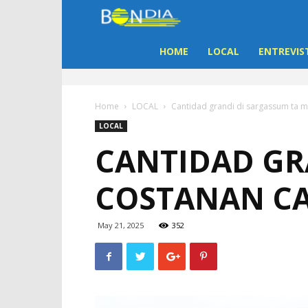
Bon
Dia
HOME
LOCAL
ENTREVIS
Aruba
Home
LOCAL
Cantidad grandi di sargassum ta 
|
LOCAL
CANTIDAD GR
Noticia
COSTANAN CA
di
Aruba
May 21, 2025
352