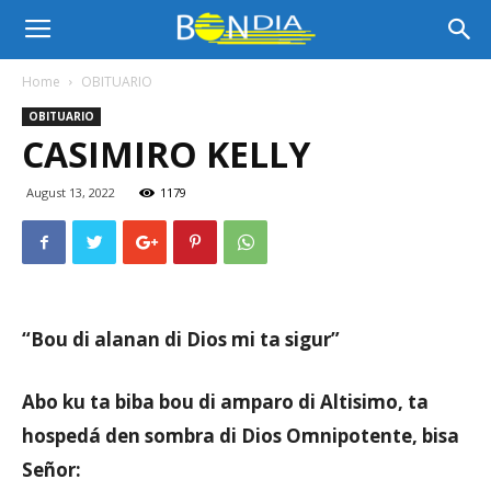
Bon
Home
OBITUARIO
OBITUARIO
Dia
CASIMIRO KELLY
August 13, 2022
1179
Aruba
|
“Bou di alanan di Dios mi ta sigur”
Noticia
Abo ku ta biba bou di amparo di Altisimo, ta
hospedá den sombra di Dios Omnipotente, bisa
Señor:
di