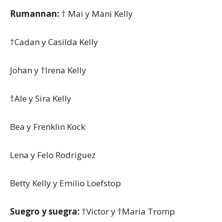
Rumannan:
† Mai y Mani Kelly
†Cadan y Casilda Kelly
Johan y †Irena Kelly
†Ale y Sira Kelly
Bea y Frenklin Kock
Lena y Felo Rodriguez
Betty Kelly y Emilio Loefstop
Suegro y suegra:
†Victor y †Maria Tromp