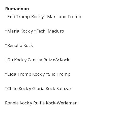
Rumannan
†Enfi Tromp-Kock y †Marciano Tromp
†Maria Kock y †Fechi Maduro
†Renolfa Kock
†Du Kock y Canisia Ruiz e/v Kock
†Elda Tromp Kock y †Silo Tromp
†Chito Kock y Gloria Kock-Salazar
Ronnie Kock y Rulfia Kock-Werleman