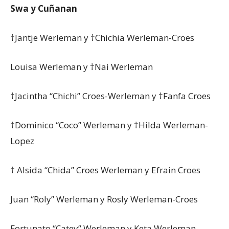
Swa y Cuñanan
†Jantje Werleman y †Chichia Werleman-Croes
Louisa Werleman y †Nai Werleman
†Jacintha “Chichi” Croes-Werleman y †Fanfa Croes
†Dominico “Coco” Werleman y †Hilda Werleman-
Lopez
† Alsida “Chida” Croes Werleman y Efrain Croes
Juan “Roly” Werleman y Rosly Werleman-Croes
Fortunato “Catey” Werleman y Keta Werleman-