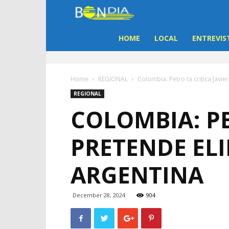
Bon
Dia
HOME
LOCAL
ENTREVIS
Aruba
Home
REGIONAL
Colombia: Petro ta critica Javie
|
REGIONAL
COLOMBIA: PE
Noticia
PRETENDE EL
di
ARGENTINA
Aruba
December 28, 2024
904