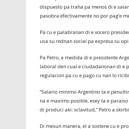
dispuesto pa traha pa menos di e salari
pasobra efectivamente no por pag’e men
Pa cu e palabranan di e vocero preside
usa su rednan social pa expresa su opin
Pa Petro, e medida di e presidente Arg
laboral den cual e ciudadanonan di e pai
regulacion pa cu e pago cu nan lo ricibi
“Salario minimo Argentino ta e penulti
na e maximo posible, esey ta e parais
di produci aki: sclavitud,” Petro a skirbi
Di mesun manera, el a sostene cu e pro