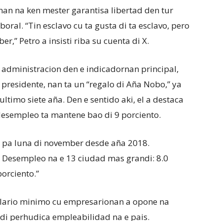
n na ken mester garantisa libertad den tur
ral. “Tin esclavo cu ta gusta di ta esclavo, pero
er,” Petro a insisti riba su cuenta di X.
 administracion den e indicadornan principal,
presidente, nan ta un “regalo di Aña Nobo,” ya
ltimo siete aña. Den e sentido aki, el a destaca
 desempleo ta mantene bao di 9 porciento.
o pa luna di november desde aña 2018.
 Desempleo na e 13 ciudad mas grandi: 8.0
orciento.”
 salario minimo cu empresarionan a opone na
 di perhudica empleabilidad na e pais.