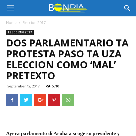
Bon
Home
Eleccion 2017
ELECCION 2017
Dia
DOS PARLAMENTARIO TA
PROTESTA PASO TA UZA
Aruba
ELECCION COMO ‘MAL’
PRETEXTO
|
September 12, 2017
5710
Noticia
di
Ayera parlamento di Aruba a scoge su presidente y