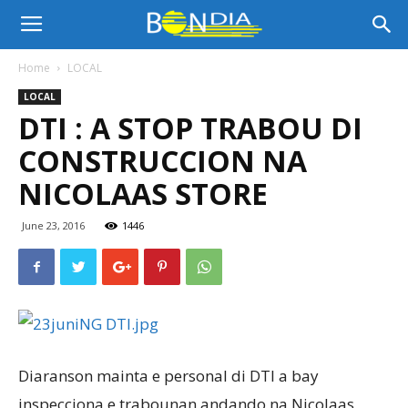
Bon
Home
LOCAL
LOCAL
Dia
DTI : A STOP TRABOU DI
CONSTRUCCION NA
Aruba
NICOLAAS STORE
June 23, 2016
1446
|
Noticia
Diaranson mainta e personal di DTI a bay
di
inspecciona e trabounan andando na Nicolaas