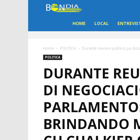
Bon
Dia
HOME
LOCAL
ENTREVIS
Aruba
Home
POLITICA
Durante reunion publico pa duna
|
POLITICA
DURANTE REU
Noticia
DI NEGOCIAC
di
PARLAMENTO: 
Aruba
BRINDANDO M