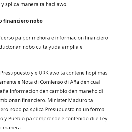
 y splica manera ta haci awo.
o financiero nobo
sfuerso pa por mehora e informacion financiero
roductonan nobo cu ta yuda amplia e
 Presupuesto y e URK awo ta contene hopi mas
temente e Nota di Comienso di Aña den cual
n aña informacion den cambio den maneho di
cambionan financiero. Minister Maduro ta
ero nobo pa splica Presupuesto na un forma
o y Pueblo pa compronde e contenido di e Ley
o manera.