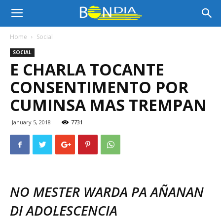
Bon
Home
Social
SOCIAL
Dia
E CHARLA TOCANTE
CONSENTIMENTO POR
Aruba
CUMINSA MAS TREMPAN
January 5, 2018
7731
|
Noticia
NO MESTER WARDA PA AÑANAN
DI ADOLESCENCIA
di