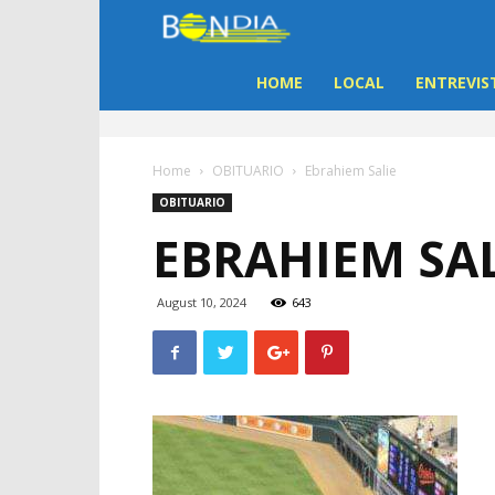
Bon
Dia
HOME
LOCAL
ENTREVIS
Aruba
Home
OBITUARIO
Ebrahiem Salie
|
OBITUARIO
EBRAHIEM SAL
Noticia
di
August 10, 2024
643
Aruba