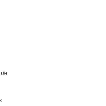
alie
k