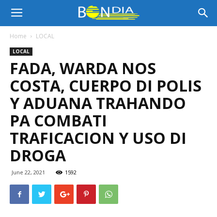
Bon
Home
LOCAL
LOCAL
Dia
FADA, WARDA NOS
COSTA, CUERPO DI POLIS
Aruba
Y ADUANA TRAHANDO
PA COMBATI
TRAFICACION Y USO DI
|
DROGA
June 22, 2021
1592
Noticia
di