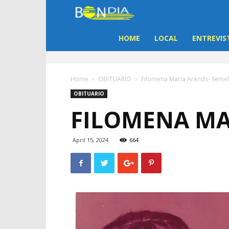
Bon
Dia
HOME
LOCAL
ENTREVIS
Aruba
Home
OBITUARIO
Filomena Maria Arends- Seme
|
OBITUARIO
FILOMENA MA
Noticia
di
April 15, 2024
664
Aruba