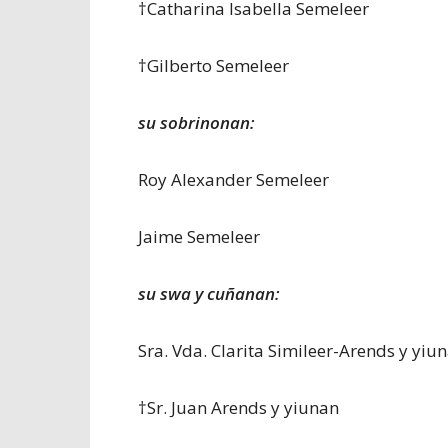
†Catharina Isabella Semeleer
†Gilberto Semeleer
su sobrinonan:
Roy Alexander Semeleer
Jaime Semeleer
su swa y cuñanan:
Sra. Vda. Clarita Simileer-Arends y yiu
†Sr. Juan Arends y yiunan