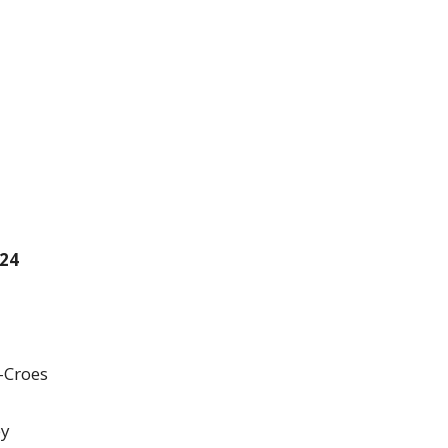
024
-Croes
ey