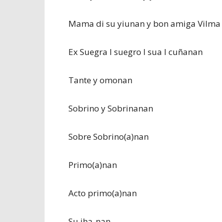
Mama di su yiunan y bon amiga Vilma Di
Ex Suegra I suegro I sua I cuñanan
Tante y omonan
Sobrino y Sobrinanan
Sobre Sobrino(a)nan
Primo(a)nan
Acto primo(a)nan
Su iha-nan