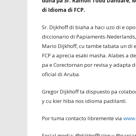
duna pa Sr. Ramon Todd Dandaré, Mag
di Idioma di FCP.
Sr. Dijkhoff di biaha a haci uzo di e op
diccionario di Papiaments-Nederlands,
Mario Dijkhoff, cu tambe tabata un di 
FCP a aprecia esaki masha. Alabes a de
pa e Corectornan por revisa y adapta di
oficial di Aruba.
Gregor Dijkhoff ta dispuesto pa colab
y cu kier hiba nos idioma padilanti.
Por tuma contacto libremente via
www.d
Social media: @dijkhofftalen y @papi