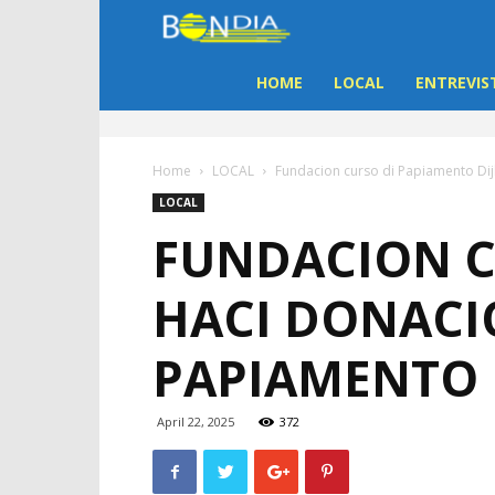
Bon
Dia
HOME
LOCAL
ENTREVIS
Aruba
Home
LOCAL
Fundacion curso di Papiamento Dijk
|
LOCAL
FUNDACION C
Noticia
HACI DONACI
di
PAPIAMENTO
Aruba
April 22, 2025
372