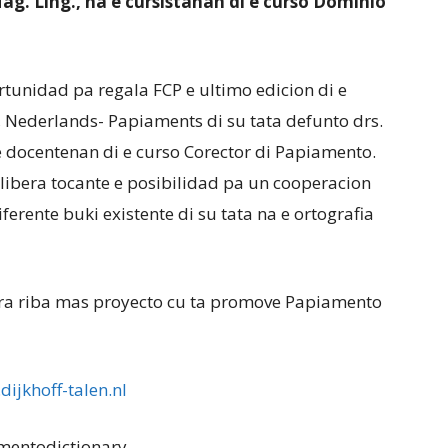
. Ling., na e cursistanan di e curso Dominio
ortunidad pa regala FCP e ultimo edicion di e
 Nederlands- Papiaments di su tata defunto drs.
e docentenan di e curso Corector di Papiamento.
libera tocante e posibilidad pa un cooperacion
ferente buki existente di su tata na e ortografia
ora riba mas proyecto cu ta promove Papiamento
ijkhoff-talen.nl
amentodictionary