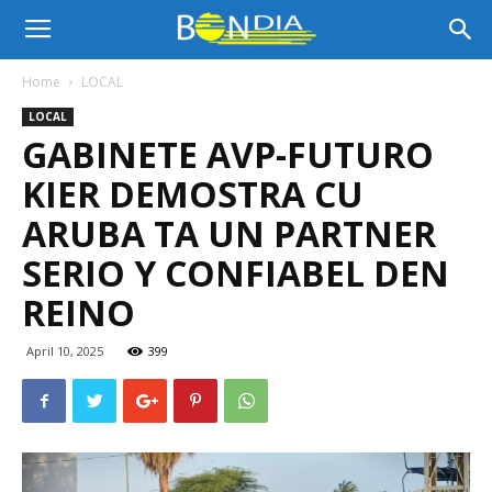
Bon
Home
LOCAL
LOCAL
Dia
GABINETE AVP-FUTURO
KIER DEMOSTRA CU
Aruba
ARUBA TA UN PARTNER
SERIO Y CONFIABEL DEN
REINO
|
April 10, 2025
399
Noticia
di