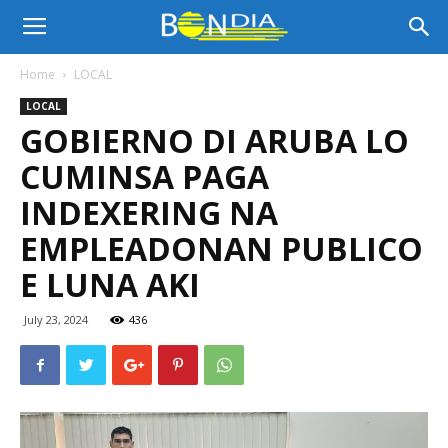
Bon
Home
LOCAL
LOCAL
Dia
GOBIERNO DI ARUBA LO
CUMINSA PAGA
Aruba
INDEXERING NA
EMPLEADONAN PUBLICO
E LUNA AKI
|
July 23, 2024
436
Noticia
di