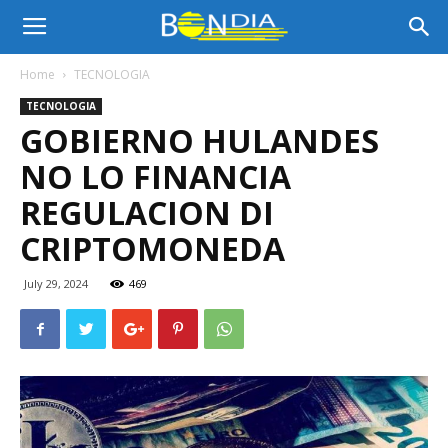
Bon
Home
TECNOLOGIA
TECNOLOGIA
Dia
GOBIERNO HULANDES
NO LO FINANCIA
Aruba
REGULACION DI
CRIPTOMONEDA
|
July 29, 2024
469
Noticia
di