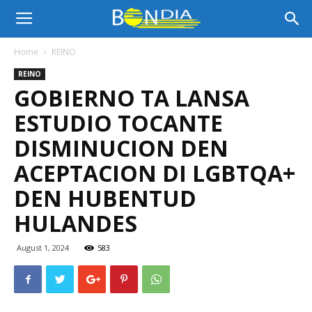
Bon
Home
REINO
REINO
Dia
GOBIERNO TA LANSA
ESTUDIO TOCANTE
Aruba
DISMINUCION DEN
ACEPTACION DI LGBTQA+
DEN HUBENTUD
|
HULANDES
August 1, 2024
583
Noticia
di