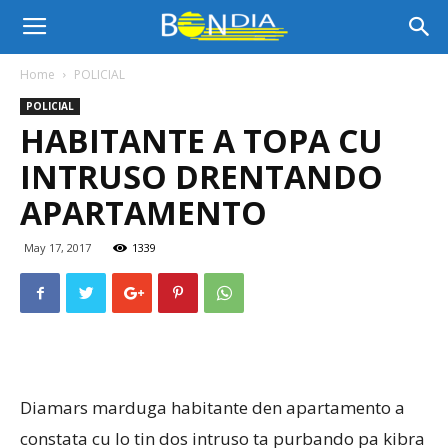
Bon
Home
POLICIAL
POLICIAL
Dia
HABITANTE A TOPA CU
INTRUSO DRENTANDO
Aruba
APARTAMENTO
May 17, 2017
1339
|
Noticia
Diamars marduga habitante den apartamento a
constata cu lo tin dos intruso ta purbando pa kibra
di