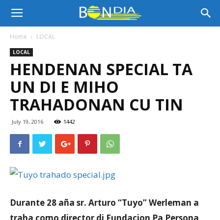
Bon
Home
LOCAL
LOCAL
Dia
HENDENAN SPECIAL TA
UN DI E MIHO
Aruba
TRAHADONAN CU TIN
July 19, 2016
1442
|
Noticia
Durante 28 aña sr. Arturo “Tuyo” Werleman a
di
traha como director di Fundacion Pa Persona