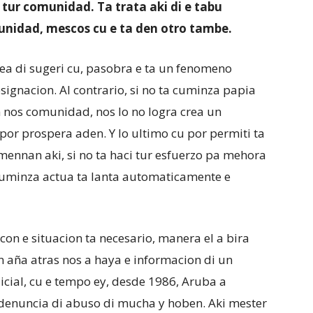
ur comunidad. Ta trata aki di e tabu
unidad, mescos cu e ta den otro tambe.
a di sugeri cu, pasobra e ta un fenomeno
esignacion. Al contrario, si no ta cuminza papia
 nos comunidad, nos lo no logra crea un
r prospera aden. Y lo ultimo cu por permiti ta
mennan aki, si no ta haci tur esfuerzo pa mehora
 cuminza actua ta lanta automaticamente e
on e situacion ta necesario, manera el a bira
 aña atras nos a haya e informacion di un
cial, cu e tempo ey, desde 1986, Aruba a
di denuncia di abuso di mucha y hoben. Aki mester