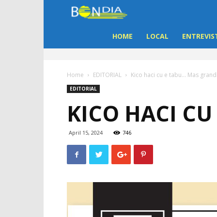
Bon
Dia
HOME
LOCAL
ENTREVIS
Aruba
Home
EDITORIAL
Kico haci cu e tabu… Mas grandi
|
EDITORIAL
KICO HACI CU
Noticia
di
April 15, 2024
746
Aruba