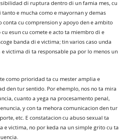
osibilidad di ruptura dentro di un famia mes, cu
 di tanto e mucha como e mayornan y demas
lo conta cu comprension y apoyo den e ambito
 cu esun cu comete e acto ta miembro di e
 scoge banda di e victima; tin varios caso unda
a e victima di ta responsable pa por lo menos un
nte como prioridad ta cu mester amplia e
d den tur sentido. Por ehemplo, nos no ta mira
nuncia, cuanto a yega na procesamento penal,
 denuncia, y con ta mehora comunicacion den tur
eporte, etc. E constatacion cu abuso sexual ta
 e victima, no por keda na un simple grito cu ta
cuencia.