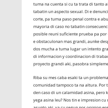
tuma na cuenta si cu ta trata di tanto
tabatin un aspecto sexual. Di e denunc
corte, pa tuma paso penal contra e ab
mayoria di caso no tabatin consecuenc
posible reuni suficiente prueba pa por
e obstaculonan mas grandi, aunke despu
dos mucha a tuma lugar un intento gra
di informacion y coordinacion di trabao
proyecto grandi aki, pasobra simplemen
Riba su mes caba esaki ta un problema
comunidad tampoco ta na altura. Por ta
den caso di un calamidad asina, pero k
yega asina leu? Nos tin e impresion cu n
asunto aki, ya cu segun nos opinion es