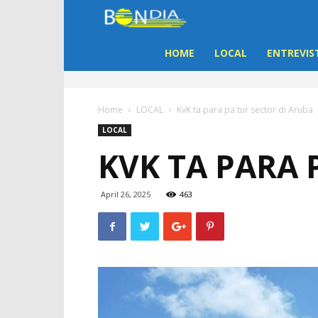
Bon
Dia
HOME
LOCAL
ENTREVIS
Aruba
Home
LOCAL
KvK ta para pa tur sector di Aruba
|
LOCAL
KVK TA PARA 
Noticia
di
April 26, 2025
463
Aruba