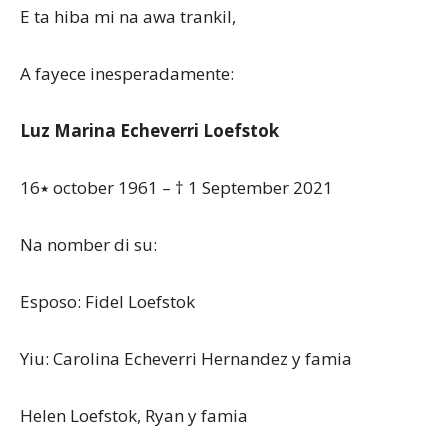
E ta hiba mi na awa trankil,
Aruba
A fayece inesperadamente:
Luz Marina Echeverri Loefstok
٭16 october 1961 – † 1 September 2021
Na nomber di su:
Esposo: Fidel Loefstok
Yiu: Carolina Echeverri Hernandez y famia
Helen Loefstok, Ryan y famia