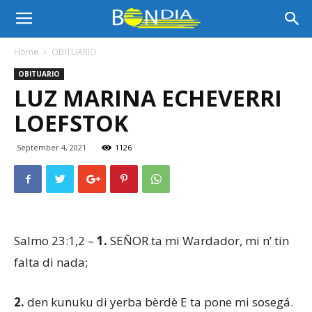
Bon
Home
OBITUARIO
OBITUARIO
Dia
LUZ MARINA ECHEVERRI
LOEFSTOK
Aruba
September 4, 2021
1126
|
Salmo 23:1,2 –
1.
SEÑOR ta mi Wardador, mi n’ tin
Noticia
falta di nada;
2.
den kunuku di yerba bèrdè E ta pone mi sosegá.
di