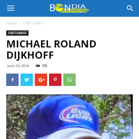
Bon
Home
OBITUARIO
OBITUARIO
Dia
MICHAEL ROLAND
DIJKHOFF
Aruba
June 24, 2024
739
|
Noticia
di