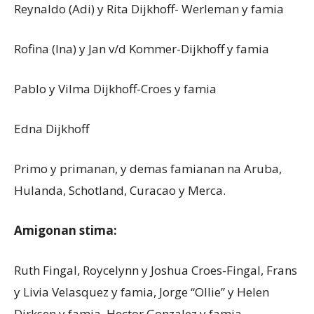
Reynaldo (Adi) y Rita Dijkhoff- Werleman y famia
Rofina (Ina) y Jan v/d Kommer-Dijkhoff y famia
Pablo y Vilma Dijkhoff-Croes y famia
Edna Dijkhoff
Primo y primanan, y demas famianan na Aruba,
Hulanda, Schotland, Curacao y Merca.
Amigonan stima:
Ruth Fingal, Roycelynn y Joshua Croes-Fingal, Frans
y Livia Velasquez y famia, Jorge “Ollie” y Helen
Dirksen y famia, Hector Gonzalez y famia,