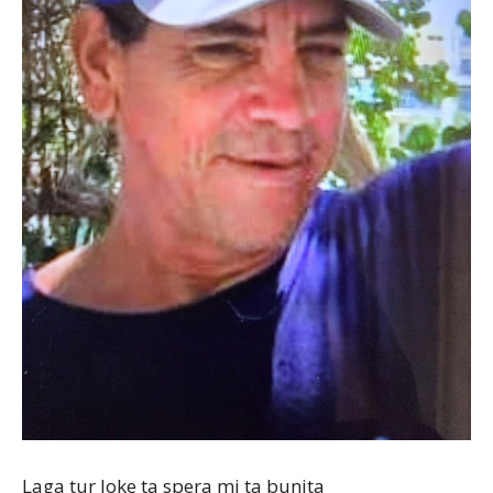
Aruba
Laga tur loke ta spera mi ta bunita