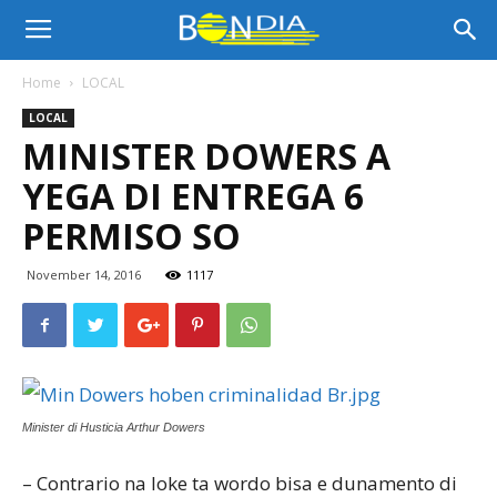
Bon
Home
LOCAL
LOCAL
Dia
MINISTER DOWERS A
YEGA DI ENTREGA 6
Aruba
PERMISO SO
November 14, 2016
1117
|
Noticia
Minister di Husticia Arthur Dowers
– Contrario na loke ta wordo bisa e dunamento di
di