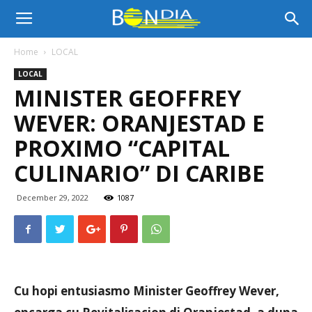
Bon
Home
LOCAL
LOCAL
Dia
MINISTER GEOFFREY
WEVER: ORANJESTAD E
Aruba
PROXIMO “CAPITAL
CULINARIO” DI CARIBE
|
December 29, 2022
1087
Noticia
Cu hopi entusiasmo Minister Geoffrey Wever,
di