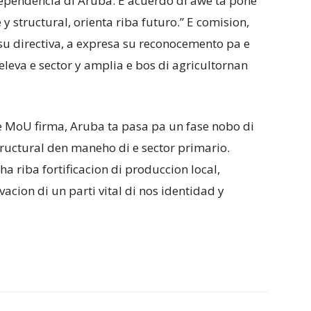
dependencia di Aruba. E acuerdo di awe ta pone
 structural, orienta riba futuro.” E comision,
 su directiva, a expresa su reconocemento pa e
eleva e sector y amplia e bos di agricultornan
 MoU firma, Aruba ta pasa pa un fase nobo di
tructural den maneho di e sector primario.
ha riba fortificacion di produccion local,
acion di un parti vital di nos identidad y