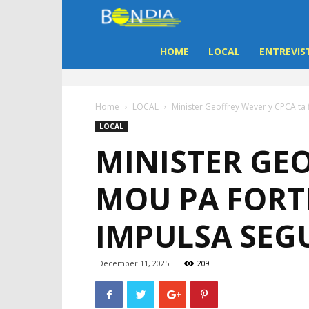
Bon
Dia
HOME
LOCAL
ENTREVIS
Aruba
Home
LOCAL
Minister Geoffrey Wever y CPCA ta f
|
LOCAL
MINISTER GEO
Noticia
MOU PA FORTI
di
IMPULSA SEG
Aruba
December 11, 2025
209