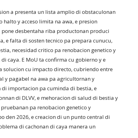
sion a presenta un lista amplio di obstaculonan
o halto y acceso limita na awa, e presion
ta pone desbentaha riba productonan produci
ia, e falta di sosten tecnico pa prepara cunucu,
tia, necesidad critico pa renobacion genetico y
 di caya. E MoU ta confirma cu gobierno y e
 solucion cu impacto directo, cubriendo entre
al y pagabel na awa pa agricultornan y
di importacion pa cuminda di bestia, e
cionnan di DLVV, e mehoracion di salud di bestia y
i pruebanan pa renobacion genetico y
 den 2026, e creacion di un punto central di
problema di cachonan di caya manera un