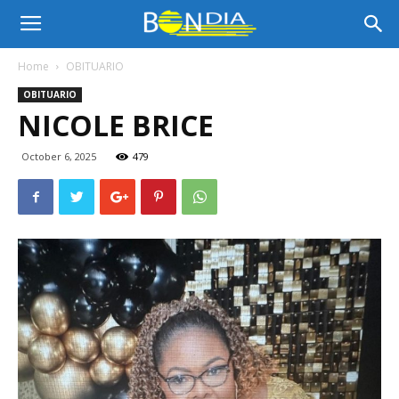
Bon
Home
OBITUARIO
OBITUARIO
Dia
NICOLE BRICE
October 6, 2025
479
Aruba
|
Noticia
di