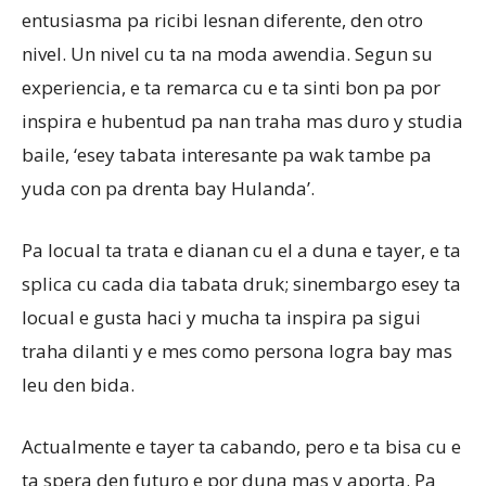
entusiasma pa ricibi lesnan diferente, den otro
nivel. Un nivel cu ta na moda awendia. Segun su
experiencia, e ta remarca cu e ta sinti bon pa por
inspira e hubentud pa nan traha mas duro y studia
baile, ‘esey tabata interesante pa wak tambe pa
yuda con pa drenta bay Hulanda’.
Pa locual ta trata e dianan cu el a duna e tayer, e ta
splica cu cada dia tabata druk; sinembargo esey ta
locual e gusta haci y mucha ta inspira pa sigui
traha dilanti y e mes como persona logra bay mas
leu den bida.
Actualmente e tayer ta cabando, pero e ta bisa cu e
ta spera den futuro e por duna mas y aporta. Pa