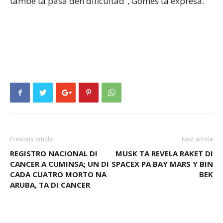
tambe ta pasa den dificultad”, Gomes ta expresa.
Previous article
Next article
REGISTRO NACIONAL DI
MUSK TA REVELA RAKET DI
CANCER A CUMINSA; UN DI
SPACEX PA BAY MARS Y BIN
CADA CUATRO MORTO NA
BEK
ARUBA, TA DI CANCER