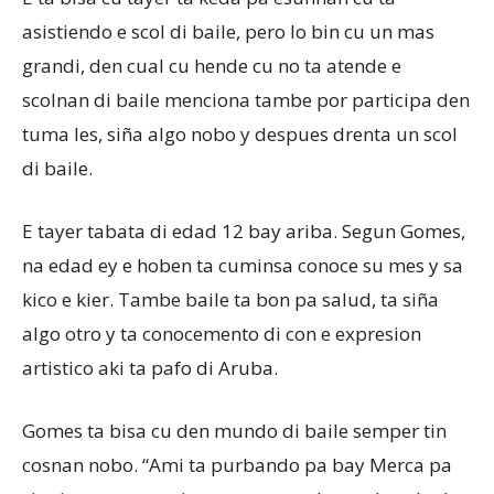
asistiendo e scol di baile, pero lo bin cu un mas
grandi, den cual cu hende cu no ta atende e
scolnan di baile menciona tambe por participa den
tuma les, siña algo nobo y despues drenta un scol
di baile.
E tayer tabata di edad 12 bay ariba. Segun Gomes,
na edad ey e hoben ta cuminsa conoce su mes y sa
kico e kier. Tambe baile ta bon pa salud, ta siña
algo otro y ta conocemento di con e expresion
artistico aki ta pafo di Aruba.
Gomes ta bisa cu den mundo di baile semper tin
cosnan nobo. “Ami ta purbando pa bay Merca pa