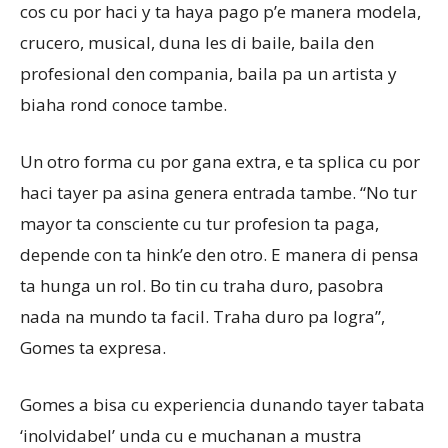
cos cu por haci y ta haya pago p’e manera modela,
crucero, musical, duna les di baile, baila den
profesional den compania, baila pa un artista y
biaha rond conoce tambe.
Un otro forma cu por gana extra, e ta splica cu por
haci tayer pa asina genera entrada tambe. “No tur
mayor ta consciente cu tur profesion ta paga,
depende con ta hink’e den otro. E manera di pensa
ta hunga un rol. Bo tin cu traha duro, pasobra
nada na mundo ta facil. Traha duro pa logra”,
Gomes ta expresa.
Gomes a bisa cu experiencia dunando tayer tabata
‘inolvidabel’ unda cu e muchanan a mustra