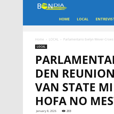
Bon
Dia
HOME
LOCAL
ENTREVIS
Aruba
Home
LOCAL
Parlamentario Evelyn Wever-Croes (
|
LOCAL
PARLAMENTAR
Noticia
DEN REUNION 
di
VAN STATE MI
Aruba
HOFA NO MES
January 8, 2026
203