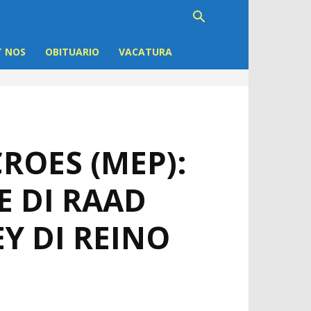
 NOS
OBITUARIO
VACATURA
ROES (MEP):
E DI RAAD
EY DI REINO