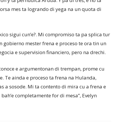
n y ta perhudica Aruba. Y pa di tres, e no ta
forsa mes ta logrando di yega na un quota di
kico sigui cun’e?. Mi compromiso ta pa splica tur
on gobierno mester frena e proceso te ora tin un
ocia e supervision financiero, pero na drechi.
 conoce e argumentonan di trempan, prome cu
e. Te ainda e proceso ta frena na Hulanda,
s a sosode. Mi ta contento di mira cu a frena e
a bah’e completamente for di mesa”, Evelyn