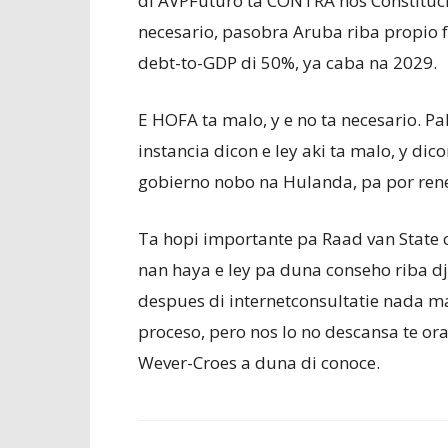
di AVPFuturo ta CONTRA nos Constitucio
necesario, pasobra Aruba riba propio 
debt-to-GDP di 50%, ya caba na 2029.
E HOFA ta malo, y e no ta necesario. Pa
instancia dicon e ley aki ta malo, y dic
gobierno nobo na Hulanda, pa por reneg
Ta hopi importante pa Raad van State
nan haya e ley pa duna conseho riba dj
despues di internetconsultatie nada ma
proceso, pero nos lo no descansa te or
Wever-Croes a duna di conoce.