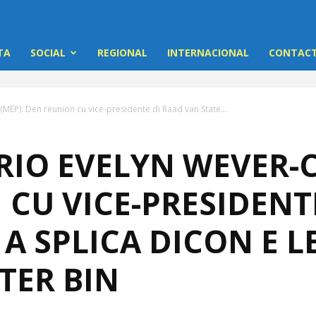
TA
SOCIAL
REGIONAL
INTERNACIONAL
CONTACT
MEP): Den reunion cu vice-presidente di Raad van State...
IO EVELYN WEVER-C
CU VICE-PRESIDENT
 A SPLICA DICON E L
TER BIN