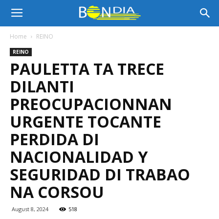
Bon
Home
REINO
REINO
Dia
PAULETTA TA TRECE
DILANTI
Aruba
PREOCUPACIONNAN
URGENTE TOCANTE
PERDIDA DI
|
NACIONALIDAD Y
SEGURIDAD DI TRABAO
Noticia
NA CORSOU
August 8, 2024
518
di