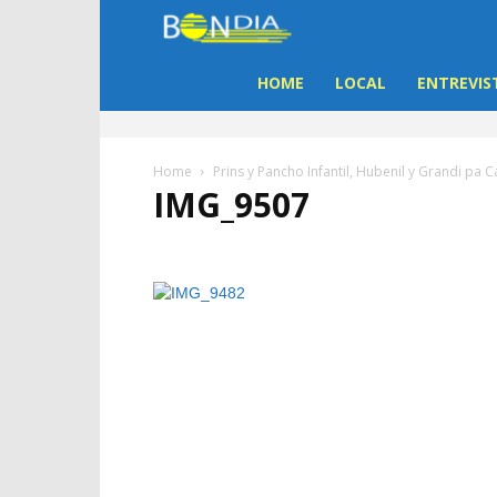
Bon
Dia
HOME
LOCAL
ENTREVIS
Aruba
Home
Prins y Pancho Infantil, Hubenil y Grandi pa 
IMG_9507
|
Noticia
di
Aruba