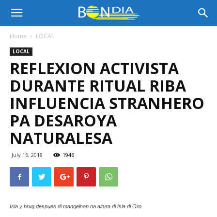
Bon
Home
LOCAL
LOCAL
Dia
REFLEXION ACTIVISTA
DURANTE RITUAL RIBA
Aruba
INFLUENCIA STRANHERO
PA DESAROYA
NATURALESA
|
July 16, 2018
1946
Noticia
Isla y brug despues di mangelnan na altura di Isla di Oro
di