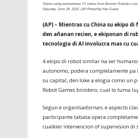
Teams using autonomous T1 robots from Booster Robotics compet
Saturday, June 28, 2025. (AP Photo/Ng Han Guan)
(AP) – Mientras cu China su ekipo d
den añanan recien, e ekiponan di rob
tecnologia di AI involucra mas cu cu
4 ekipo di robot similar na ser human
autonomo, podera completamente pa int
su capital, den loke a elogia como un
Robot Games binidero, cual lo tuma lug
Segun e organisadornan, e aspecto clav
participante tabata opera completame
cualkier intervencion of supervision di