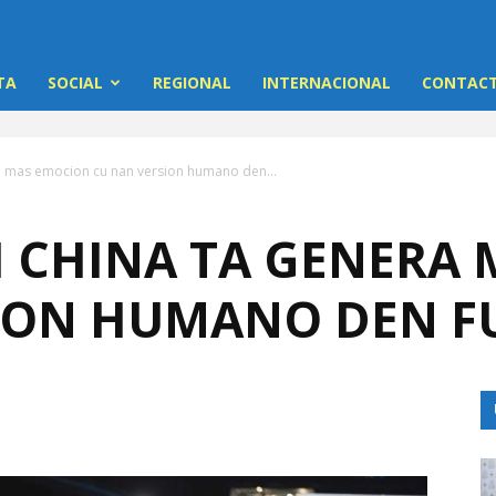
TA
SOCIAL
REGIONAL
INTERNACIONAL
CONTACT
a mas emocion cu nan version humano den...
 CHINA TA GENERA
ION HUMANO DEN F