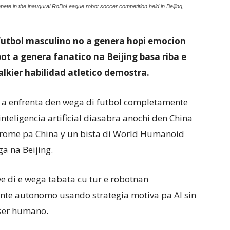
e in the inaugural RoBoLeague robot soccer competition held in Beijing,
i futbol masculino no a genera hopi emocion
ot a genera fanatico na Beijing basa riba e
alkier habilidad atletico demostra.
o a enfrenta den wega di futbol completamente
eligencia artificial diasabra anochi den China
 prome pa China y un bista di World Humanoid
a na Beijing.
e di e wega tabata cu tur e robotnan
nte autonomo usando strategia motiva pa AI sin
 ser humano.