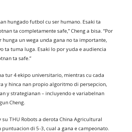
nan hungado futbol cu ser humano. Esaki ta
botnan ta completamente safe,” Cheng a bisa. “Por
r hunga un wega unda gana no ta importante,
vo ta tuma luga. Esaki lo por yuda e audiencia
tnan ta safe.”
a tur 4 ekipo universitario, mientras cu cada
ya y hinca nan propio algoritmo di persepcion,
n y strategianan – incluyendo e variabelnan
egun Cheng.
y su THU Robots a derota China Agricultural
n puntuacion di 5-3, cual a gana e campeonato.