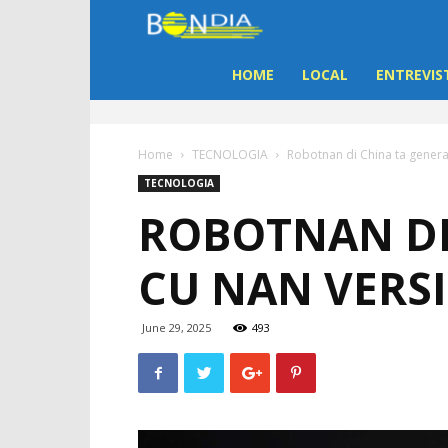
Bon
Dia
HOME
LOCAL
ENTREVIS
Aruba
Home
TECNOLOGIA
Robotnan di China ta gener
|
TECNOLOGIA
ROBOTNAN DI
Noticia
CU NAN VERS
di
Aruba
June 29, 2025
493