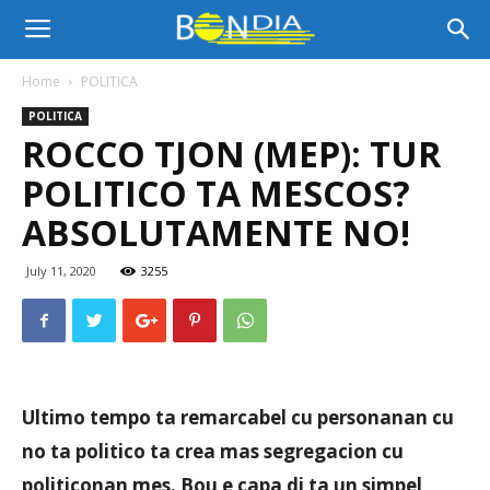
Bon
Home
POLITICA
POLITICA
Dia
ROCCO TJON (MEP): TUR
POLITICO TA MESCOS?
Aruba
ABSOLUTAMENTE NO!
July 11, 2020
3255
|
Noticia
Ultimo tempo ta remarcabel cu personanan cu
no ta politico ta crea mas segregacion cu
di
politiconan mes. Bou e capa di ta un simpel