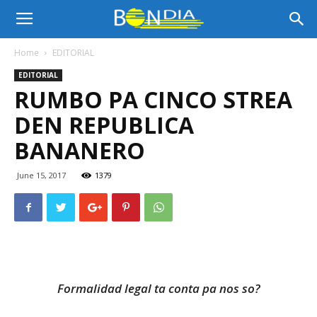
Bon
Home
EDITORIAL
EDITORIAL
Dia
RUMBO PA CINCO STREA
DEN REPUBLICA
Aruba
BANANERO
June 15, 2017
1379
|
Noticia
Formalidad legal ta conta pa nos so?
di