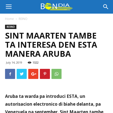
Bon
Home
REINO
REINO
Dia
SINT MAARTEN TAMBE
TA INTERESA DEN ESTA
Aruba
MANERA ARUBA
July 14, 2019
1322
|
Noticia
Aruba ta warda pa introduci ESTA, un
autorisacion electronico di biahe delanta, pa
di
Venezuela na september. Sint Maarten tambe