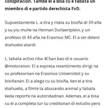
conspiracion. Tambe el a bisa cu e tabata un
miembro di e partido derechista FvD.
Supuestamente L. a tira y mata su bisiña di 39 aña
y su yiu muhe na Heiman Dullaertplein, y un
profesor di 43 aña na Erasmuc MC. El a ser deteni
diahuebs atardi
L. tabata activo riba 4Chan bao di e usuario
@motoranon. El a expresa resentimento dirigi na
su profesornan na Erasmus Universiteit y su
bisiñanan. El a alega cu su bisiña, ken el a tira
diahuebs, a film’e ta abusando animal y tabata
keda report’e na autoridadnan. Ademas, el a bisa
cu el a completa tur su creditonan di estudio pero