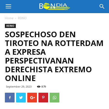
Bon
Home
REINO
REINO
Dia
SOSPECHOSO DEN
TIROTEO NA ROTTERDAM
Aruba
A EXPRESA
PERSPECTIVANAN
DERECHISTA EXTREMO
|
ONLINE
September 29, 2023
879
Noticia
di