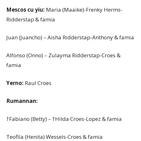
Mescos cu yiu:
Maria (Maaike)-Frenky Herms-
Ridderstap & famia
Juan (Juancho) – Aisha Ridderstap-Anthony & famia
Alfonso (Onno) – Zulayma Ridderstap-Croes &
famia
Yerno:
Raul Croes
Rumannan:
†Fabiano (Betty) – †Hilda Croes-Lopez & famia
Teofila (Henita) Wessels-Croes & famia