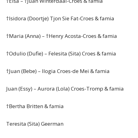
†Elsa – †Juan Winterdaal-Croes & famia
†Isidora (Doortje) Tjon Sie Fat-Croes & famia
†Maria (Anna) – †Henry Acosta-Croes & famia
†Odulio (Dufie) – Felesita (Sita) Croes & famia
†Juan (Bebe) – Ilogia Croes-de Mei & famia
Juan (Essy) – Aurora (Lola) Croes-Tromp & famia
†Bertha Britten & famia
Teresita (Sita) Geerman