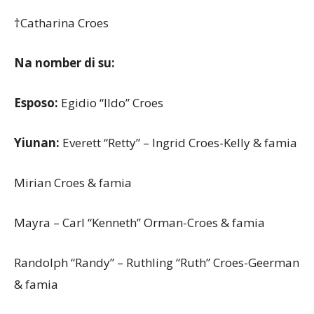
†Catharina Croes
Na nomber di su:
Esposo:
Egidio “Ildo” Croes
Yiunan:
Everett “Retty” – Ingrid Croes-Kelly & famia
Mirian Croes & famia
Mayra – Carl “Kenneth” Orman-Croes & famia
Randolph “Randy” – Ruthling “Ruth” Croes-Geerman
& famia