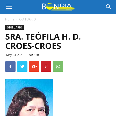
Bon
Home
OBITUARIO
OBITUARIO
Dia
SRA. TEÓFILA H. D.
CROES-CROES
Aruba
May 24, 2023
1303
|
Noticia
di